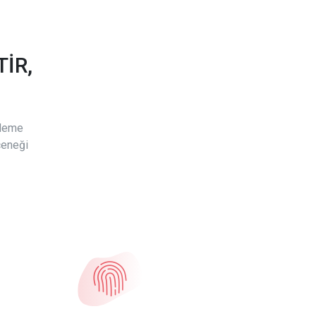
İR,
ödeme
çeneği