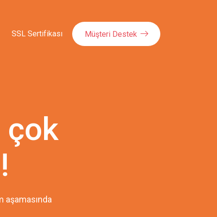
SSL Sertifikası
Müşteri Destek
 çok
!
pım aşamasında