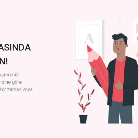
ASINDA
N!
üşterimiz,
endine göre
i bir zaman veya